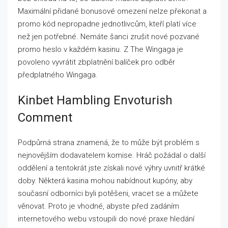
Maximální přidané bonusové omezení nelze překonat a
promo kód nepropadne jednotlivcům, kteří platí více
než jen potřebné. Nemáte šanci zrušit nové pozvané
promo heslo v každém kasinu. Z The Wingaga je
povoleno vyvrátit zbplatnění balíček pro odběr
předplatného Wingaga.
Kinbet Hambling Envoturish
Comment
Podpůrná strana znamená, že to může být problém s
nejnovějším dodavatelem komise. Hráč požádal o další
oddělení a tentokrát jste získali nové výhry uvnitř krátké
doby. Některá kasina mohou nabídnout kupóny, aby
současní odborníci byli potěšeni, vracet se a můžete
věnovat. Proto je vhodné, abyste před zadáním
internetového webu vstoupili do nové praxe hledání