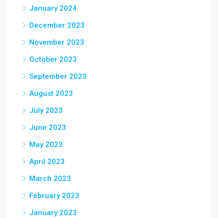
January 2024
December 2023
November 2023
October 2023
September 2023
August 2023
July 2023
June 2023
May 2023
April 2023
March 2023
February 2023
January 2023