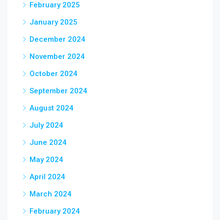
February 2025
January 2025
December 2024
November 2024
October 2024
September 2024
August 2024
July 2024
June 2024
May 2024
April 2024
March 2024
February 2024