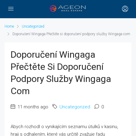
Home
Uncategorized
Doporučení Wingaga Přečtěte si doporučení podpory služby Wingaga com
Doporučení Wingaga
Přečtěte Si Doporučení
Podpory Služby Wingaga
Com
11 months ago
Uncategorized
0
Abych rozhodl o vynikajícím seznamu útulků v kasinu,
hraji s odhalením, které vás určitě zvažuje řadu