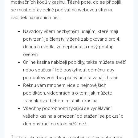
motivačních kódů v kasinu. Těsně poté, co se připojili,
se musíte pravidelně podívat na webovou stránku
nabídek hazardních her.
Navzdory všem nezbytným údajům, které mají
potvrzení, je členství v ženě zablokováno pro 4.
dubna a uvedla, že nepřipustila nový postup
ověření.
Online kasina nabízejí pobídky, takže můžete svěží
nebo současní lidé poskytnout odměnu, aby
pomohli vytvořit bezplatný účet a zahájit hraní.
Řeknu vám mnohem více o nejnovějších
pobídkách, videohrách a o tom, jak můžete
transaktovat během místního kasina.
Všechny podrobnosti týkající se vydělávání
vašeho kasina a omezení od stažení se pokusí o
demonstraci na stole nižší než.
Živí lidé, skutečné aspekty a osobní zprávy tento trend