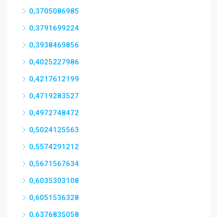
0,3705086985
0,3791699224
0,3938469856
0,4025227986
0,4217612199
0,4719283527
0,4972748472
0,5024125563
0,5574291212
0,5671567634
0,6035303108
0,6051536328
0,6376835058