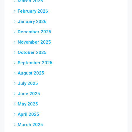
March 2026
February 2026
January 2026
December 2025
November 2025
October 2025
September 2025
August 2025
July 2025
June 2025
May 2025
April 2025
March 2025