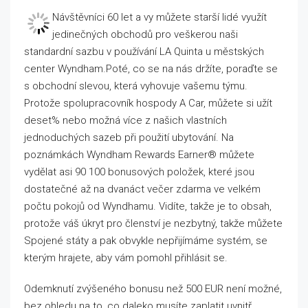
Návštěvníci 60 let a vy můžete starší lidé využít
jedinečných obchodů pro veškerou naši
standardní sazbu v používání LA Quinta u městských
center Wyndham.Poté, co se na nás držíte, poraďte se
s obchodní slevou, která vyhovuje vašemu týmu.
Protože spolupracovník hospody A Car, můžete si užít
deset% nebo možná více z našich vlastních
jednoduchých sazeb při použití ubytování. Na
poznámkách Wyndham Rewards Earner® můžete
vydělat asi 90 100 bonusových položek, které jsou
dostatečné až na dvanáct večer zdarma ve velkém
počtu pokojů od Wyndhamu. Vidíte, takže je to obsah,
protože váš úkryt pro členství je nezbytný, takže můžete
Spojené státy a pak obvykle nepřijímáme systém, se
kterým hrajete, aby vám pomohl přihlásit se.
Odemknutí zvýšeného bonusu než 500 EUR není možné,
bez ohledu na to, co daleko musíte zaplatit uvnitř.