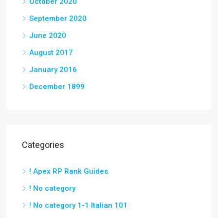
October 2020
September 2020
June 2020
August 2017
January 2016
December 1899
Categories
! Apex RP Rank Guides
! No category
! No category 1-1 Italian 101