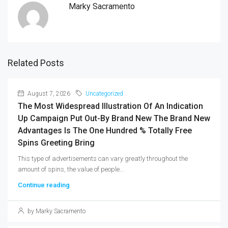
Marky Sacramento
Related Posts
August 7, 2026
Uncategorized
The Most Widespread Illustration Of An Indication
Up Campaign Put Out-By Brand New The Brand New
Advantages Is The One Hundred % Totally Free
Spins Greeting Bring
This type of advertisements can vary greatly throughout the
amount of spins, the value of people...
Continue reading
by Marky Sacramento