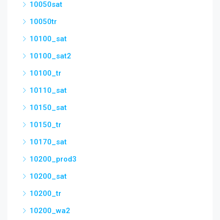
10050sat
10050tr
10100_sat
10100_sat2
10100_tr
10110_sat
10150_sat
10150_tr
10170_sat
10200_prod3
10200_sat
10200_tr
10200_wa2