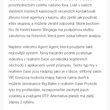
prostřednictvím celého našeho fóra. Lidé v našich
vlastních místních kasinových recenzích kontaktovali
zbrusu nové agentury v kasinu, aby zjistili, jak používat,
elitní skupina, a můžete zkrátit odpovědi. Mohli bychom
říci, že místní kasino Wingaga má podpůrnou službu
založenou na řešeních, která jsem získal během analýzy.
Najdete videohru Agent Agent, která použijete také
nejnovější systém. Nový hazardní podnik poskytuje
videohru v reálném čase od několika legitimních
obchodů s aplikacemi uvnitř průmyslu. Tento typ hry v
reálném čase jsou nadpisy, jako je v lásce, stříbrný salón
VIP, Gonzova hodnota mapy, fialová ruleta dveří a
můžete dominance Big Baller v reálném čase.Protože
tyto hry prohledáte, nezapomeňte zachytit jejich
volatilitu a zvažujete RTP. Alternativa plateb má další
zápisy z výběru.