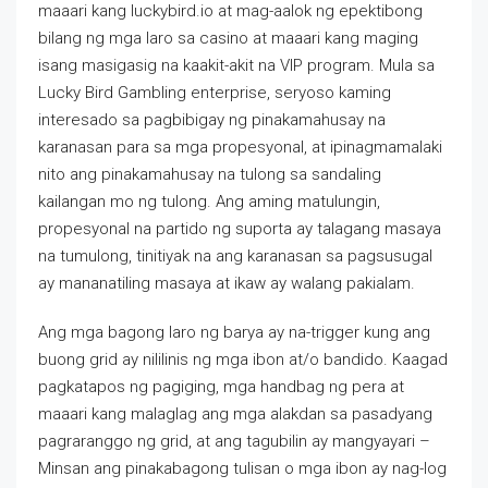
maaari kang luckybird.io at mag-aalok ng epektibong
bilang ng mga laro sa casino at maaari kang maging
isang masigasig na kaakit-akit na VIP program. Mula sa
Lucky Bird Gambling enterprise, seryoso kaming
interesado sa pagbibigay ng pinakamahusay na
karanasan para sa mga propesyonal, at ipinagmamalaki
nito ang pinakamahusay na tulong sa sandaling
kailangan mo ng tulong. Ang aming matulungin,
propesyonal na partido ng suporta ay talagang masaya
na tumulong, tinitiyak na ang karanasan sa pagsusugal
ay mananatiling masaya at ikaw ay walang pakialam.
Ang mga bagong laro ng barya ay na-trigger kung ang
buong grid ay nililinis ng mga ibon at/o bandido. Kaagad
pagkatapos ng pagiging, mga handbag ng pera at
maaari kang malaglag ang mga alakdan sa pasadyang
pagraranggo ng grid, at ang tagubilin ay mangyayari –
Minsan ang pinakabagong tulisan o mga ibon ay nag-log