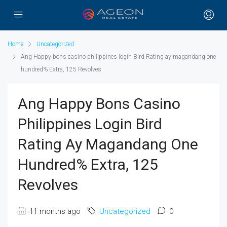
Home
Uncategorized
Ang Happy bons casino philippines login Bird Rating ay magandang one
hundred% Extra, 125 Revolves
Ang Happy Bons Casino
Philippines Login Bird
Rating Ay Magandang One
Hundred% Extra, 125
Revolves
11 months ago
Uncategorized
0