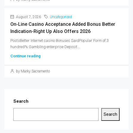
August 7, 2026
Uncategorized
On-Line Casino Acceptance Added Bonus Better
Indication-Right Up Also Offers 2026
PostsBetter Internet casino Bonuses SaidPopular Form of 3
hundred% Gambling enterprise Deposit...
Continue reading
by Marky Sacramento
Search
Search