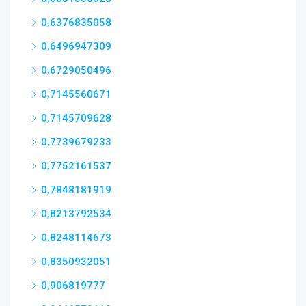
0,6376835058
0,6496947309
0,6729050496
0,7145560671
0,7145709628
0,7739679233
0,7752161537
0,7848181919
0,8213792534
0,8248114673
0,8350932051
0,906819777