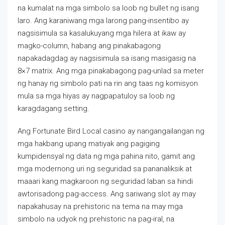
na kumalat na mga simbolo sa loob ng bullet ng isang
laro. Ang karaniwang mga larong pang-insentibo ay
nagsisimula sa kasalukuyang mga hilera at ikaw ay
magko-column, habang ang pinakabagong
napakadagdag ay nagsisimula sa isang masigasig na
8×7 matrix. Ang mga pinakabagong pag-unlad sa meter
ng hanay ng simbolo pati na rin ang taas ng komisyon
mula sa mga hiyas ay nagpapatuloy sa loob ng
karagdagang setting.
Ang Fortunate Bird Local casino ay nangangailangan ng
mga hakbang upang matiyak ang pagiging
kumpidensyal ng data ng mga pahina nito, gamit ang
mga modernong uri ng seguridad sa pananaliksik at
maaari kang magkaroon ng seguridad laban sa hindi
awtorisadong pag-access. Ang sariwang slot ay may
napakahusay na prehistoric na tema na may mga
simbolo na udyok ng prehistoric na pag-iral, na