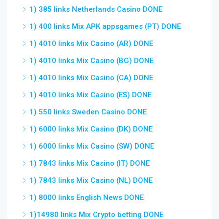
1) 385 links Netherlands Casino DONE
1) 400 links Mix APK appsgames (PT) DONE
1) 4010 links Mix Casino (AR) DONE
1) 4010 links Mix Casino (BG) DONE
1) 4010 links Mix Casino (CA) DONE
1) 4010 links Mix Casino (ES) DONE
1) 550 links Sweden Casino DONE
1) 6000 links Mix Casino (DK) DONE
1) 6000 links Mix Casino (SW) DONE
1) 7843 links Mix Casino (IT) DONE
1) 7843 links Mix Casino (NL) DONE
1) 8000 links English News DONE
1)14980 links Mix Crypto betting DONE