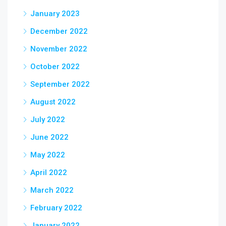
January 2023
December 2022
November 2022
October 2022
September 2022
August 2022
July 2022
June 2022
May 2022
April 2022
March 2022
February 2022
January 2022