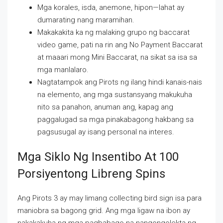
Mga korales, isda, anemone, hipon—lahat ay
dumarating nang maramihan.
Makakakita ka ng malaking grupo ng baccarat
video game, pati na rin ang No Payment Baccarat
at maaari mong Mini Baccarat, na sikat sa isa sa
mga manlalaro.
Nagtatampok ang Pirots ng ilang hindi kanais-nais
na elemento, ang mga sustansyang makukuha
nito sa panahon, anuman ang, kapag ang
paggalugad sa mga pinakabagong hakbang sa
pagsusugal ay isang personal na interes.
Mga Siklo Ng Insentibo At 100
Porsiyentong Libreng Spins
Ang Pirots 3 ay may limang collecting bird sign isa para
maniobra sa bagong grid. Ang mga ligaw na ibon ay