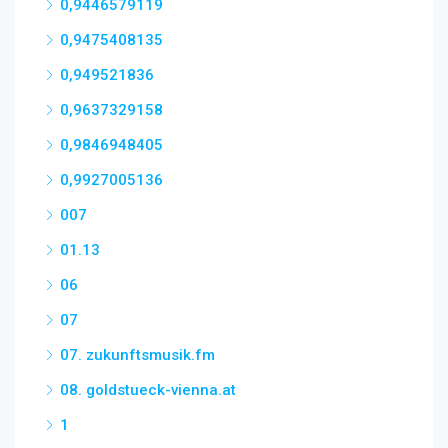
0,9446579119
0,9475408135
0,949521836
0,9637329158
0,9846948405
0,9927005136
007
01.13
06
07
07. zukunftsmusik.fm
08. goldstueck-vienna.at
1