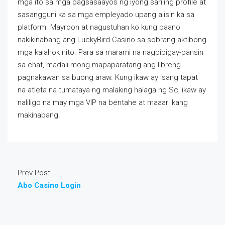
mga ito sa mga pagsasaayos ng iyong sariling profile at
sasangguni ka sa mga empleyado upang alisin ka sa
platform. Mayroon at nagustuhan ko kung paano
nakikinabang ang LuckyBird Casino sa sobrang aktibong
mga kalahok nito. Para sa marami na nagbibigay-pansin
sa chat, madali mong mapaparatang ang libreng
pagnakawan sa buong araw. Kung ikaw ay isang tapat
na atleta na tumataya ng malaking halaga ng Sc, ikaw ay
naliligo na may mga VIP na bentahe at maaari kang
makinabang.
Prev Post
Abo Casino Login