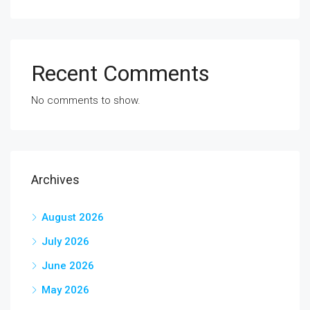
Recent Comments
No comments to show.
Archives
August 2026
July 2026
June 2026
May 2026