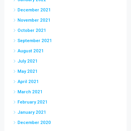
December 2021
November 2021
October 2021
September 2021
August 2021
July 2021
May 2021
April 2021
March 2021
February 2021
January 2021
December 2020