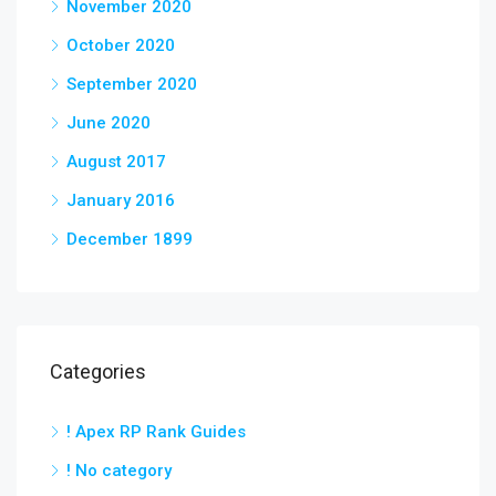
November 2020
October 2020
September 2020
June 2020
August 2017
January 2016
December 1899
Categories
! Apex RP Rank Guides
! No category