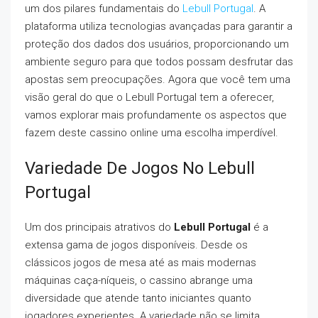
um dos pilares fundamentais do
Lebull Portugal
. A
plataforma utiliza tecnologias avançadas para garantir a
proteção dos dados dos usuários, proporcionando um
ambiente seguro para que todos possam desfrutar das
apostas sem preocupações. Agora que você tem uma
visão geral do que o Lebull Portugal tem a oferecer,
vamos explorar mais profundamente os aspectos que
fazem deste cassino online uma escolha imperdível.
Variedade De Jogos No Lebull
Portugal
Um dos principais atrativos do
Lebull Portugal
é a
extensa gama de jogos disponíveis. Desde os
clássicos jogos de mesa até as mais modernas
máquinas caça-níqueis, o cassino abrange uma
diversidade que atende tanto iniciantes quanto
jogadores experientes. A variedade não se limita