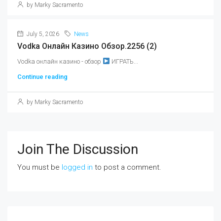
by Marky Sacramento
July 5, 2026
News
Vodka Онлайн Казино Обзор.2256 (2)
Vodka онлайн казино - обзор
ИГРАТЬ...
Continue reading
by Marky Sacramento
Join The Discussion
You must be
logged in
to post a comment.