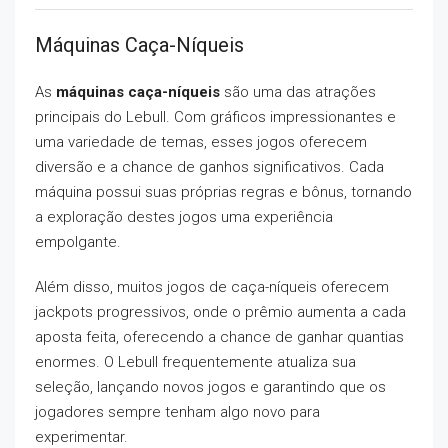
Máquinas Caça-Níqueis
As
máquinas caça-níqueis
são uma das atrações
principais do Lebull. Com gráficos impressionantes e
uma variedade de temas, esses jogos oferecem
diversão e a chance de ganhos significativos. Cada
máquina possui suas próprias regras e bônus, tornando
a exploração destes jogos uma experiência
empolgante.
Além disso, muitos jogos de caça-níqueis oferecem
jackpots progressivos, onde o prêmio aumenta a cada
aposta feita, oferecendo a chance de ganhar quantias
enormes. O Lebull frequentemente atualiza sua
seleção, lançando novos jogos e garantindo que os
jogadores sempre tenham algo novo para
experimentar.