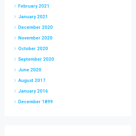
February 2021
January 2021
December 2020
November 2020
October 2020
September 2020
June 2020
August 2017
January 2016
December 1899