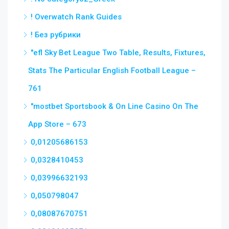
! Overwatch Rank Guides
! Без рубрики
"efl Sky Bet League Two Table, Results, Fixtures,
Stats The Particular English Football League –
761
"‎mostbet Sportsbook & On Line Casino On The
App Store – 673
0,01205686153
0,0328410453
0,03996632193
0,050798047
0,08087670751