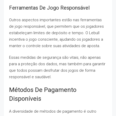
Ferramentas De Jogo Responsável
Outros aspectos importantes estão nas ferramentas
de jogo responsável, que permitem que os jogadores
estabeleçam limites de depósito e tempo. O Lebull
incentiva o jogo consciente, ajudando os jogadores a
manter o controle sobre suas atividades de aposta.
Essas medidas de segurança são vitais, não apenas
para a proteção dos dados, mas também para garantir
que todos possam desfrutar dos jogos de forma
responsável e saudável.
Métodos De Pagamento
Disponíveis
A diversidade de métodos de pagamento é outro