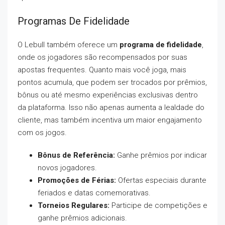
Programas De Fidelidade
O Lebull também oferece um
programa de fidelidade
,
onde os jogadores são recompensados por suas
apostas frequentes. Quanto mais você joga, mais
pontos acumula, que podem ser trocados por prêmios,
bônus ou até mesmo experiências exclusivas dentro
da plataforma. Isso não apenas aumenta a lealdade do
cliente, mas também incentiva um maior engajamento
com os jogos.
Bônus de Referência:
Ganhe prêmios por indicar
novos jogadores.
Promoções de Férias:
Ofertas especiais durante
feriados e datas comemorativas.
Torneios Regulares:
Participe de competições e
ganhe prêmios adicionais.