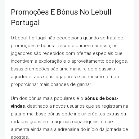
Promoções E Bônus No Lebull
Portugal
O Lebull Portugal não decepciona quando se trata de
promoções e bônus. Desde o primeiro acesso, os
jogadores são recebidos com ofertas especiais que
incentivam a exploração e o aproveitamento dos jogos.
Essas promoções são uma maneira de o cassino
agradecer aos seus jogadores e ao mesmo tempo
proporcionar mais chances de ganhar.
Um dos bônus mais populares é o
bônus de boas-
vindas
, destinado a novos usuários que se registram na
plataforma. Esse bônus pode incluir créditos extras ou
rodadas grátis em máquinas caça-níqueis, o que
aumenta ainda mais a adrenalina do início da jornada de
apostas.