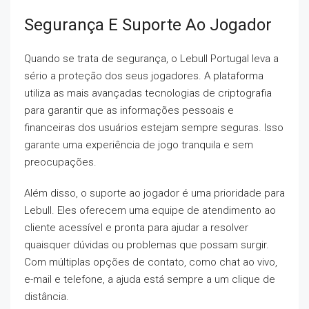
Segurança E Suporte Ao Jogador
Quando se trata de segurança, o Lebull Portugal leva a
sério a proteção dos seus jogadores. A plataforma
utiliza as mais avançadas tecnologias de criptografia
para garantir que as informações pessoais e
financeiras dos usuários estejam sempre seguras. Isso
garante uma experiência de jogo tranquila e sem
preocupações.
Além disso, o suporte ao jogador é uma prioridade para
Lebull. Eles oferecem uma equipe de atendimento ao
cliente acessível e pronta para ajudar a resolver
quaisquer dúvidas ou problemas que possam surgir.
Com múltiplas opções de contato, como chat ao vivo,
e-mail e telefone, a ajuda está sempre a um clique de
distância.